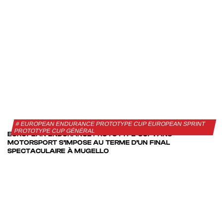
EUROPEAN ENDURANCE PROTOTYPE CUP EUROPEAN SPRINT
PROTOTYPE CUP GÉNÉRAL
EUROPEAN ENDURANCE PROTOTYPE CUP : ANS
MOTORSPORT S’IMPOSE AU TERME D’UN FINAL
SPECTACULAIRE À MUGELLO