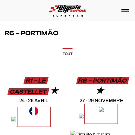
Passer
au
contenu
R6 – PORTIMÃO
TOUT
R1 – LE
R6 – PORTIMÃO
CASTELLET
24 - 26 AVRIL
27 - 29 NOVEMBRE
PLUS
PLUS
D'INFORMATIONS
D'INFORMATIONS