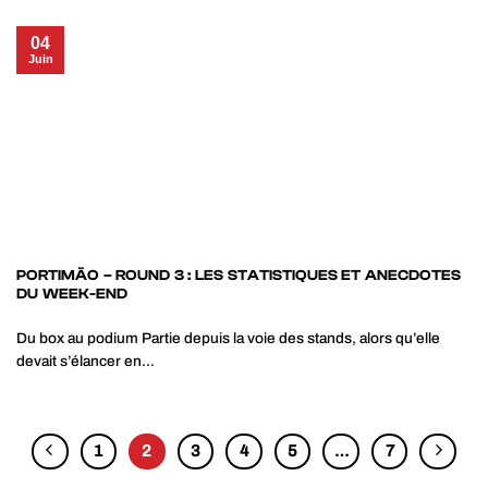
04
Juin
PORTIMÃO – ROUND 3 : LES STATISTIQUES ET ANECDOTES
DU WEEK-END
Du box au podium Partie depuis la voie des stands, alors qu’elle
devait s’élancer en...
1
2
3
4
5
…
7