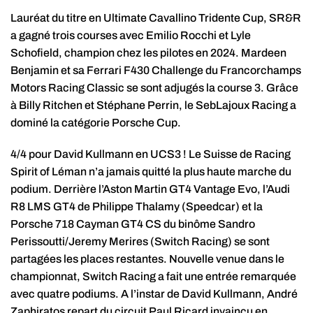
Lauréat du titre en Ultimate Cavallino Tridente Cup, SR&R
a gagné trois courses avec Emilio Rocchi et Lyle
Schofield, champion chez les pilotes en 2024. Mardeen
Benjamin et sa Ferrari F430 Challenge du Francorchamps
Motors Racing Classic se sont adjugés la course 3. Grâce
à Billy Ritchen et Stéphane Perrin, le SebLajoux Racing a
dominé la catégorie Porsche Cup.
4/4 pour David Kullmann en UCS3 ! Le Suisse de Racing
Spirit of Léman n’a jamais quitté la plus haute marche du
podium. Derrière l’Aston Martin GT4 Vantage Evo, l’Audi
R8 LMS GT4 de Philippe Thalamy (Speedcar) et la
Porsche 718 Cayman GT4 CS du binôme Sandro
Perissoutti/Jeremy Merires (Switch Racing) se sont
partagées les places restantes. Nouvelle venue dans le
championnat, Switch Racing a fait une entrée remarquée
avec quatre podiums. A l’instar de David Kullmann, André
Zaphiratos repart du circuit Paul Ricard invaincu en